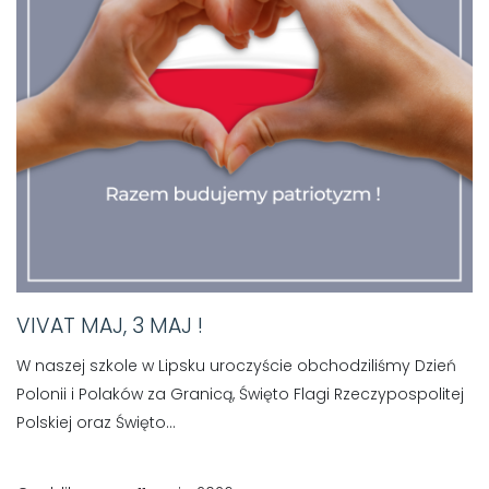
VIVAT MAJ, 3 MAJ !
W naszej szkole w Lipsku uroczyście obchodziliśmy Dzień
Polonii i Polaków za Granicą, Święto Flagi Rzeczypospolitej
Polskiej oraz Święto...