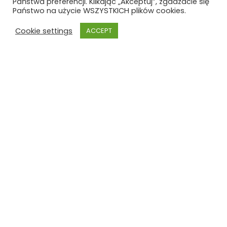
Państwa preferencji. Klikając „Akceptuj”, zgadzacie się
Państwo na użycie WSZYSTKICH plików cookies.
Cookie settings
ACCEPT
Szkoła Polska przy Ambasadzie RP w Berlinie z siedzibą w Lipsku
Ośrodek Rozwoju
Polskiej Edukacji Za Granicą